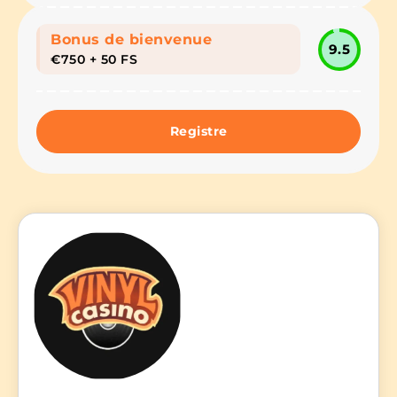
Bonus de bienvenue
9.5
€750 + 50 FS
Bonus de bienvenue 100% +
200 FS
Registre
Registre