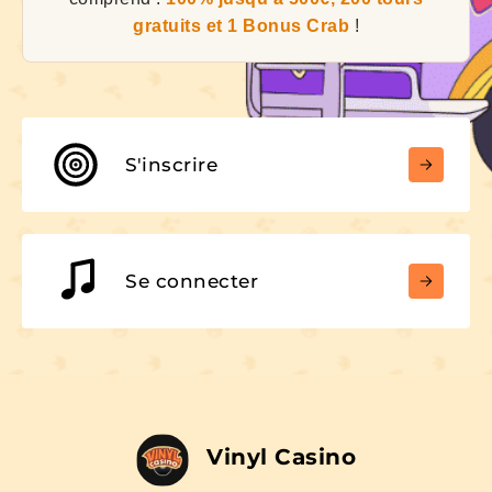
gratuits et 1 Bonus Crab
!
S'inscrire
Se connecter
Vinyl Casino