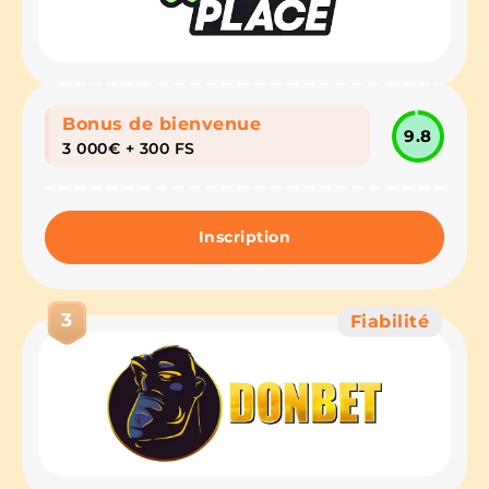
Bonus de bienvenue
9.8
3 000€ + 300 FS
Inscription
3
Fiabilité
VINYL CASINO