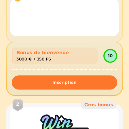
Bonus de bienvenue
10
3000 € + 350 FS
Inscription
2
Gros bonus