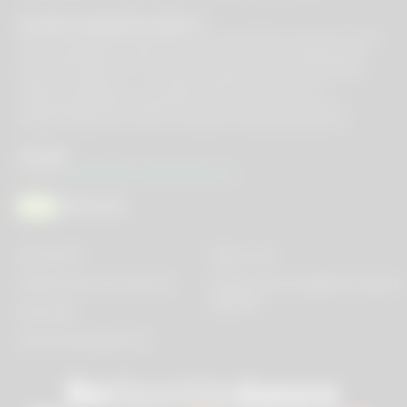
Verantwortungsvolles Spielen:
Die Nutzung dieses Dienstes ist ausschließlich Personen ab 18
Jahren gestattet. Sollten Sie oder eine Ihnen nahestehende
Person Probleme im Zusammenhang mit dem Glücksspiel
haben, empfehlen wir, professionelle Hilfe oder eine
unabhängige Beratungsstelle aufzusuchen. Auf unserer
Website finden Sie Links zu seriösen Hilfsorganisationen.
Kontakt:
E-Mail:
support@vinylcasinosite.com
AML/KYC
Uber uns
Datenschutzrichtlinie
Verantwortungsbewusstes
Spielen
Kontakt
Partnerprogramm