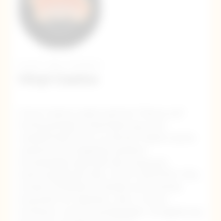
Autor des Artikels
Vinyl Casino
Vinyl Casino setzt seinen Fokus auf
hochwertige Unterhaltung und
verpflichtet sich zu fairem Spiel sowie
verantwortungsbewusstem
Glücksspiel gemäß der Anjouan
Gaming Board (No. ALSI-142411011-FI2).
Unsere Plattform bietet eine breite
Auswahl an Spielen, die in einer
sicheren und zuverlässigen Umgebung