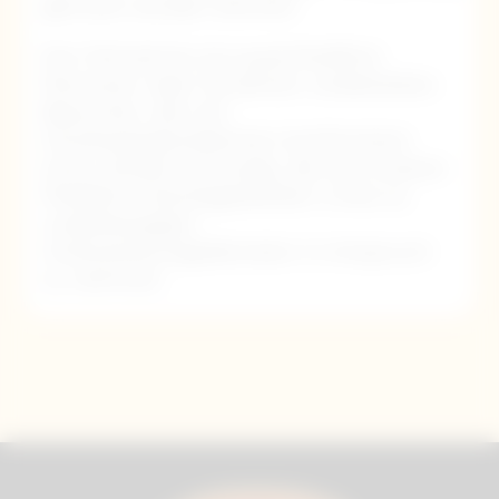
genutzt werden können.
Die Teilnahme ist ausschließlich
Personen über 18 Jahren vorbehalten.
Besucher, die mit
Glücksspielproblemen konfrontiert
sind, werden ermutigt, die auf unserer
Plattform bereitgestellten Links zu
unabhängigen
Unterstützungsdiensten in Anspruch
zu nehmen.