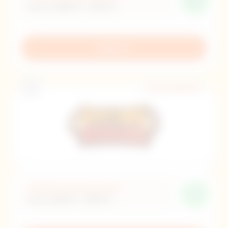
9.1
bis zu 2000 € + 200 FS
Spielen
11
Gratisspiele
Willkommensbonus
9
bis zu 500 € + 200 FS