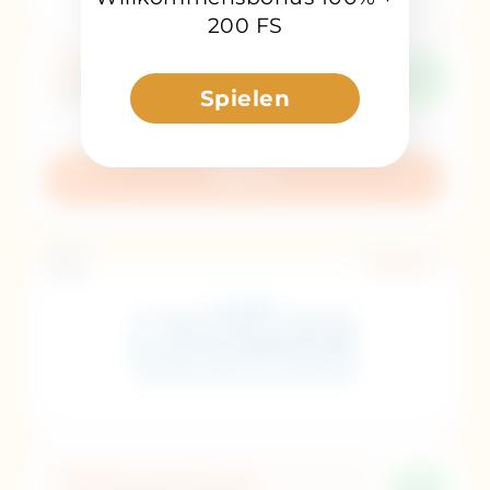
200 FS
Willkommensbonus
9.2
€ 750 + 50 FS
Spielen
Spielen
10
Sicher
Willkommensbonus