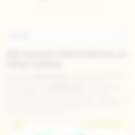
Article updated: 29.07.26
Inhalt
Die besten Alternativen zu Vinyl Casino
Die besten Alternativen zu
Vinyl Casino
Die besten
Online-Casinos
für Spielautomaten bieten
eine große Auswahl beliebter Titel, schnelle
Auszahlungen und
attraktive Boni
mit Freispielen.
Hier genießen Sie ein sicheres und nahtloses
Spielerlebnis – egal ob auf Mobilgeräten oder PC – mit
hochwertiger Grafik, fairen Ergebnissen und vielen
Chancen auf große Gewinne.
1
Beste Casino