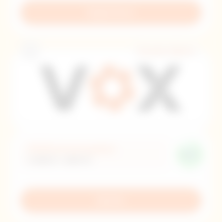
Registrieren
12
Zusatz-Spins
Willkommenspaket
8.9
3 000 € + 600 FS
Spielen