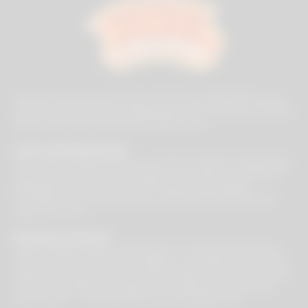
Vinyl Casino ist eine internationale Online-Spielplattform, die
deutschen Nutzern zur Verfügung steht und unter der Aufsicht
der Malta Gaming Authority betrieben wird.
Lizenz und Regulierung:
Vinyl Casino wird unter der von Anjouan Gaming ausgestellten
Lizenz ALSI-142411011-FI2 betrieben. Die Plattform erfüllt alle
geltenden gesetzlichen Anforderungen der jeweiligen
Jurisdiktion und ist berechtigt, Glücksspieldienstleistungen
legal anzubieten.
Rechtliche Hinweise:
Dieses Angebot dient ausschließlich Unterhaltungszwecken
und ist nicht als Einkommensquelle zu verstehen. Nutzer sind
selbst dafür verantwortlich sicherzustellen, dass die Teilnahme
in ihrem jeweiligen Land gesetzlich zulässig ist. Glücksspiel
birgt Risiken — nehmen Sie nur zum Vergnügen teil.